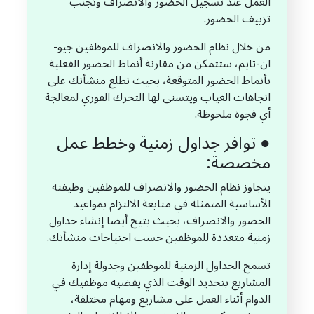
العمل عند تسجيل الحضور والانصراف وتجنب
تزييف الحضور.
من خلال نظام الحضور والانصراف للموظفين جيو-
ان-تايم، ستتمكن من مقارنة أنماط الحضور الفعلية
بأنماط الحضور المتوقعة، بحيث تطلع منشأتك على
اتجاهات الغياب ويتسنى لها التحرك الفوري لمعالجة
أي فجوة ملحوظة.
● توافر جداول زمنية وخطط عمل
مخصصة:
يتجاوز نظام الحضور والانصراف للموظفين وظيفته
الأساسية المتمثلة في متابعة الالتزام بمواعيد
الحضور والانصراف، بحيث يتيح أيضا إنشاء جداول
زمنية متعددة للموظفين حسب احتياجات منشأتك.
تسمح الجداول الزمنية للموظفين وجدولة إدارة
المشاريع بتحديد الوقت الذي يقضيه موظفيك في
الدوام أثناء العمل على مشاريع ومهام مختلفة،