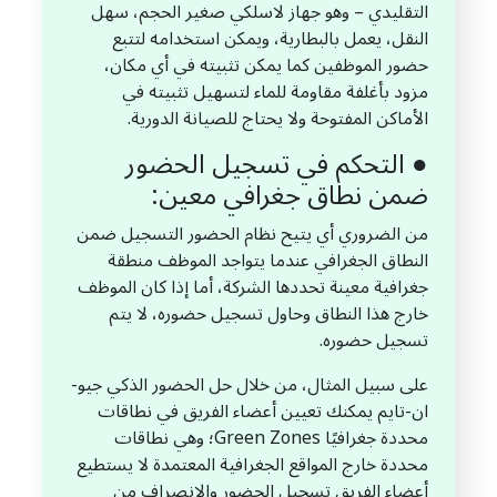
التقليدي – وهو جهاز لاسلكي صغير الحجم، سهل
النقل، يعمل بالبطارية، ويمكن استخدامه لتتبع
حضور الموظفين كما يمكن تثبيته في أي مكان،
مزود بأغلفة مقاومة للماء لتسهيل تثبيته في
الأماكن المفتوحة ولا يحتاج للصيانة الدورية.
● التحكم في تسجيل الحضور
ضمن نطاق جغرافي معين:
من الضروري أي يتيح نظام الحضور التسجيل ضمن
النطاق الجغرافي عندما يتواجد الموظف منطقة
جغرافية معينة تحددها الشركة، أما إذا كان الموظف
خارج هذا النطاق وحاول تسجيل حضوره، لا يتم
تسجيل حضوره.
على سبيل المثال، من خلال حل الحضور الذكي جيو-
ان-تايم يمكنك تعيين أعضاء الفريق في نطاقات
محددة جغرافيًا Green Zones؛ وهي نطاقات
محددة خارج المواقع الجغرافية المعتمدة لا يستطيع
أعضاء الفريق تسجيل الحضور والانصراف من