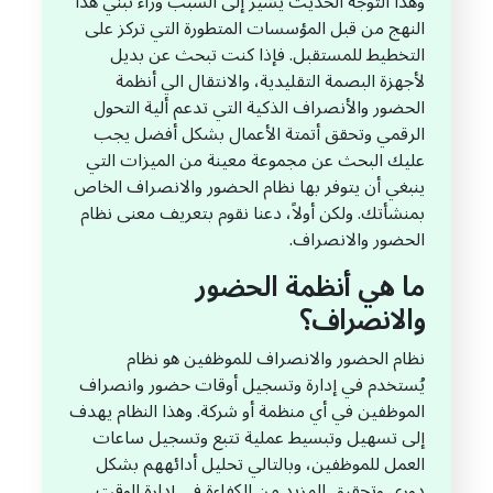
وهذا التوجه الحديث يشير إلى السبب وراء تبني هذا
النهج من قبل المؤسسات المتطورة التي تركز على
التخطيط للمستقبل. فإذا كنت تبحث عن بديل
لأجهزة البصمة التقليدية، والانتقال الي أنظمة
الحضور والأنصراف الذكية التي تدعم ألية التحول
الرقمي وتحقق أتمتة الأعمال بشكل أفضل يجب
عليك البحث عن مجموعة معينة من الميزات التي
ينبغي أن يتوفر بها نظام الحضور والانصراف الخاص
بمنشأتك. ولكن أولاً، دعنا نقوم بتعريف معنى نظام
الحضور والانصراف.
ما هي أنظمة الحضور
والانصراف؟
نظام الحضور والانصراف للموظفين هو نظام
يُستخدم في إدارة وتسجيل أوقات حضور وانصراف
الموظفين في أي منظمة أو شركة. وهذا النظام يهدف
إلى تسهيل وتبسيط عملية تتبع وتسجيل ساعات
العمل للموظفين، وبالتالي تحليل أدائههم بشكل
دوري وتحقيق المزيد من الكفاءة في إدارة الوقت