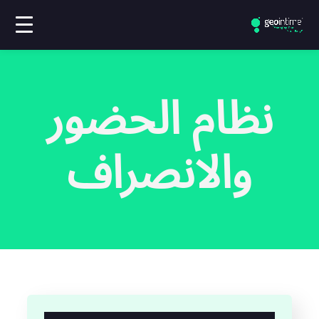
نظام الحضور
والانصراف